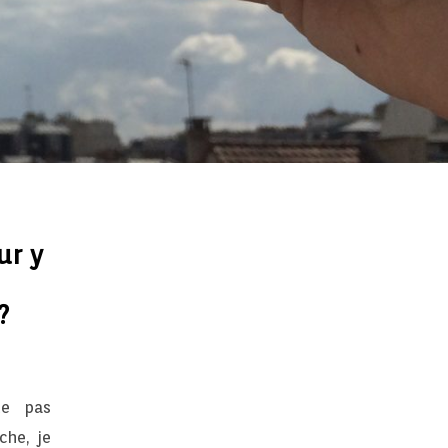
ur y
?
te pas
he, je