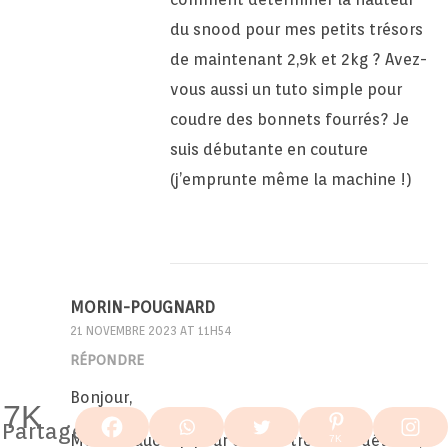
du snood pour mes petits trésors
de maintenant 2,9k et 2kg ? Avez-
vous aussi un tuto simple pour
coudre des bonnets fourrés? Je
suis débutante en couture
(j’emprunte même la machine !)
MORIN-POUGNARD
21 NOVEMBRE 2023 AT 11H54
RÉPONDRE
Bonjour,
7K
Partages
Merci beaucoup pour ce tuto très bien détaillé,
7K