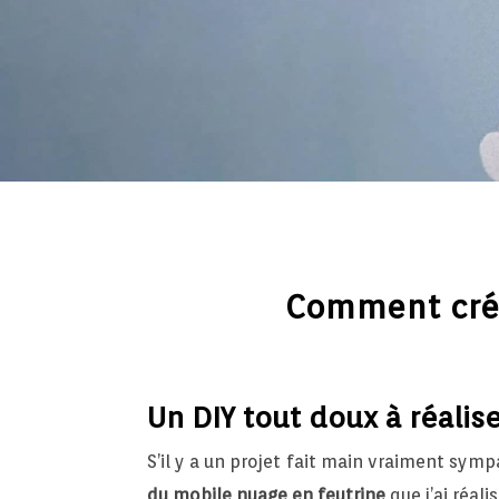
Comment crée
Un DIY tout doux à réalis
S’il y a un projet fait main vraiment sympa
du mobile nuage en feutrine
que j’ai réal