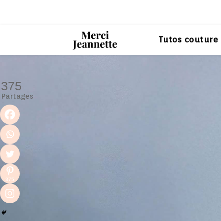
Tutos couture
375
Partages
375