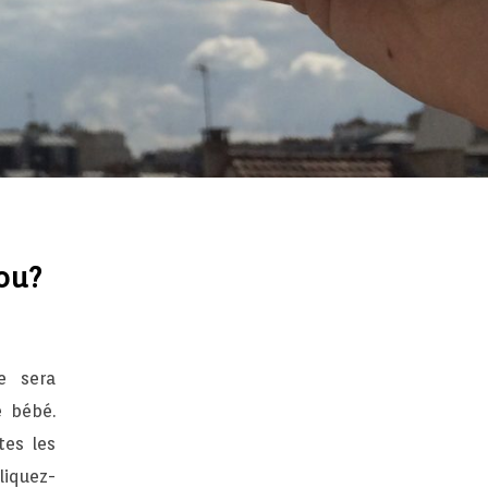
ou?
e sera
e bébé.
tes les
liquez-