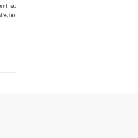
ment au
re, les