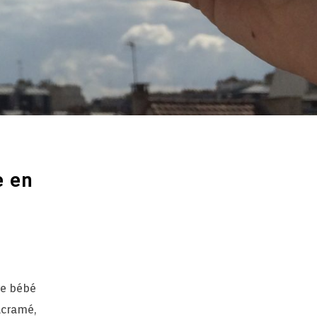
e en
re bébé
acramé,